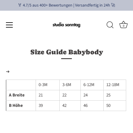
🏅 4.7/5 aus 400+ Bewertungen | Versandfertig in 24h 🚀
0
Direkt
zum
Size Guide Babybody
Inhalt
➔
0-3M
3-6M
6-12M
12-18M
A Breite
21
22
24
25
B Höhe
39
42
46
50