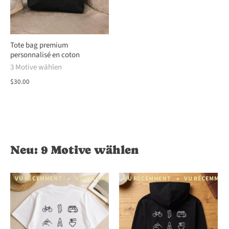
Tote bag premium
personnalisé en coton
3 Motive wählen
$30.00
Neu: 9 Motive wählen
VU RÉCEMMENT
VU RÉCEMMENT
VU RÉCEMMENT
VU RÉCEMMENT
VU RÉCEMMEN
VU RÉCEM