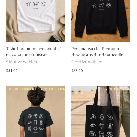
T-shirt premium personnalisé
Personalisierter Premium
en coton bio - unisexe
Hoodie aus Bio-Baumwolle
9 Motive wählen
9 Motive wählen
$51.00
$83.00
VU RÉCEMMENT
VU RÉCEMMENT
VU RÉCEMMENT
VU RÉCEMMENT
VU RÉCEMMEN
VU RÉCEM