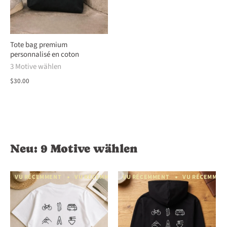
Tote bag premium
personnalisé en coton
3 Motive wählen
$30.00
Neu: 9 Motive wählen
VU RÉCEMMENT
VU RÉCEMMENT
VU RÉCEMMENT
VU RÉCEMMENT
VU RÉCEMMEN
VU RÉCEM