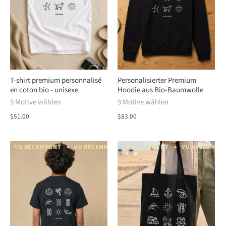
T-shirt premium personnalisé
Personalisierter Premium
en coton bio - unisexe
Hoodie aus Bio-Baumwolle
9 Motive wählen
9 Motive wählen
$51.00
$83.00
VU RÉCEMMENT
VU RÉCEMMENT
VU RÉCEMMENT
VU RÉCEMMENT
VU RÉCEMMEN
VU RÉCEM