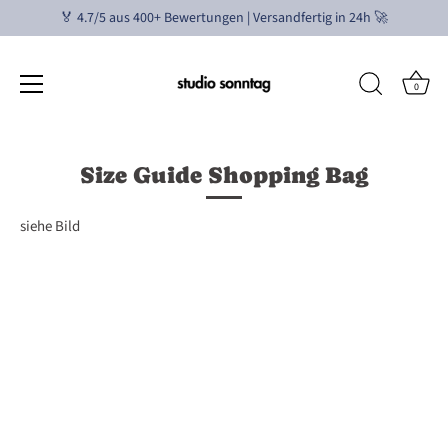
🏅 4.7/5 aus 400+ Bewertungen | Versandfertig in 24h 🚀
0
Passer
au
Size Guide Shopping Bag
contenu
siehe Bild