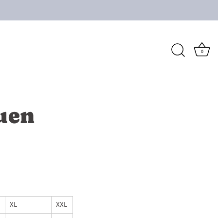
0
auen
XL
XXL