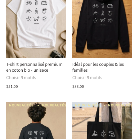
T-shirt personnalisé premium
Idéal pour les couples & les
en coton bio - unisexe
familles
Choisir 9 motifs
Choisir 9 motifs
$51.00
$83.00
NOUVEAUTÉS
NOUVEAUTÉS
NOUVEAUTÉS
NOUVEAUTÉS
NOUVEAUTÉS
NOUVEAUTÉS