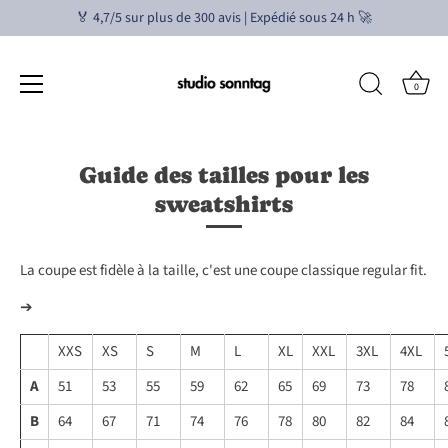
🏅 4,7/5 sur plus de 300 avis | Expédié sous 24 h 🚀
0
Aller
au
Guide des tailles pour les
contenu
sweatshirts
La coupe est fidèle à la taille, c'est une coupe classique regular fit.
➔
XXS
XS
S
M
L
XL
XXL
3XL
4XL
A
51
53
55
59
62
65
69
73
78
B
64
67
71
74
76
78
80
82
84