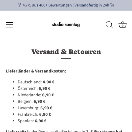
🏅 4.7/5 aus 400+ Bewertungen | Versandfertig in 24h 🚀
0
Salta
al
Versand & Retouren
contenuto
Lieferländer &
Versandkosten:
Deutschland:
4,90 €
Österreich:
6,90 €
Niederlande:
6,90 €
Belgien:
6,90 €
Luxemburg:
6,90 €
Frankreich:
6,90 €
Spanien:
6,90 €
Lieferzeit:
In der Regel ist die Bestellung in
2–5 Werktagen bei