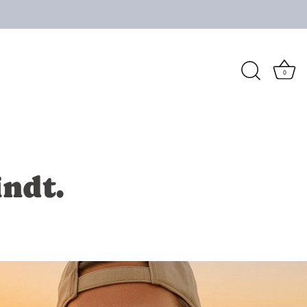
0
indt.