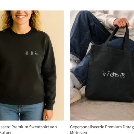
iseerd Premium Sweatshirt van
Gepersonaliseerde Premium Draagt
 Katoen
Motieven