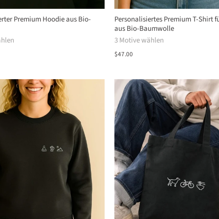
erter Premium Hoodie aus Bio-
Personalisiertes Premium T-Shirt f
aus Bio-Baumwolle
ählen
3 Motive wählen
$47.00