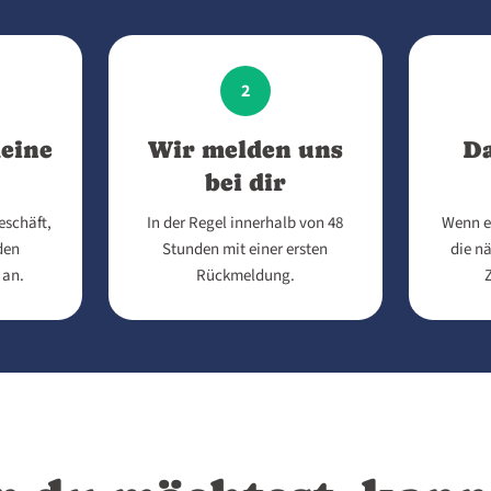
2
eine
Wir melden uns
Da
bei dir
eschäft,
In der Regel innerhalb von 48
Wenn e
den
Stunden mit einer ersten
die nä
 an.
Rückmeldung.