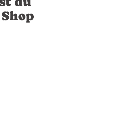
st du
m Shop