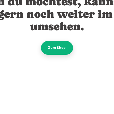
 du möchtest, kann
gern noch weiter i
umsehen.
Zum Shop