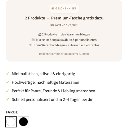
Miss ein ähnliches Kleidungsstück zu Hause und vergleiche die Maße mit unserer
🎁 GESCHENK-SET
Größentabelle. Bist du zwischen zwei Größen, wähle größer für eine lockere oder
kleiner für eine engere Passform. Leichte Abweichungen (±2 cm) sind möglich,
2 Produkte → Premium-Tasche gratis dazu
Angaben ohne Gewähr.
im Wert von 24,90 €
🧺
2 Produkte in den Warenkorb legen
👜
Tasche im Shop auswählen & personalisieren
✨
In den Warenkorb legen – automatisch kostenlos
Beliebte Kombination unserer Kunden
Minimalistisch, stilvoll & einzigartig
Hochwertige, nachhaltige Materialien
Perfekt für Paare, Freunde & Lieblingsmenschen
Schnell personalisiert und in 2–4 Tagen bei dir
FARBE