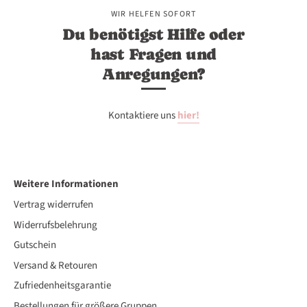
275
276
277
WIR HELFEN SOFORT
Du benötigst Hilfe oder
hast Fragen und
Anregungen?
Kontaktiere uns
hier!
Weitere Informationen
Vertrag widerrufen
Widerrufsbelehrung
Gutschein
Versand & Retouren
Zufriedenheitsgarantie
Bestellungen für größere Gruppen