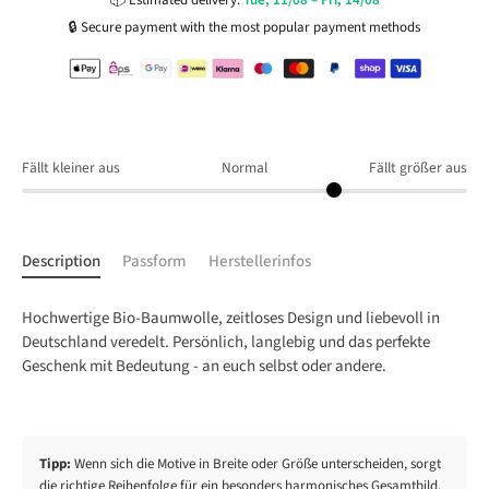
📦
Estimated delivery:
Tue, 11/08 – Fri, 14/08
🔒
Secure payment with the most popular payment methods
91
92
93
94
95
59
60
61
62
63
42
43
44
45
46
96
97
98
99
100
64
65
65A
65B
66
47
48
49
50
50-51
Fällt kleiner aus
Normal
Fällt größer aus
101
102
103
104
105
67
68
69
70
71
50-52
50-53
50-145
51
52
Description
Passform
Herstellerinfos
106
107
108
109
110
72
73
74
75
76
Hochwertige Bio-Baumwolle, zeitloses Design und liebevoll in
52A
53
54
55
56
Deutschland veredelt. Persönlich, langlebig und das perfekte
Geschenk mit Bedeutung - an euch selbst oder andere.
111
112
113
114
115
77
78
79
80
81
57
58
59
60
61
116
117
118
119
120
Tipp:
Wenn sich die Motive in Breite oder Größe unterscheiden, sorgt
82
83
84
85
86
die richtige Reihenfolge für ein besonders harmonisches Gesamtbild.