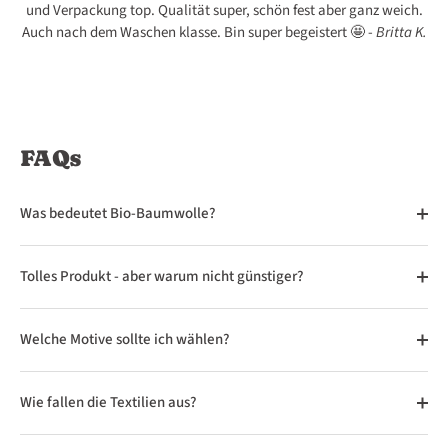
und Verpackung top. Qualität super, schön fest aber ganz weich.
205
206
207
208
209
Auch nach dem Waschen klasse. Bin super begeistert 🤩 -
Britta K.
169
170
171
172
173
210
211
212
213
214
174
175
176
177
178
FAQs
215
215-1
216
217
218
179
180
181
182
183
Was bedeutet Bio-Baumwolle?
219
220
221
222
223
184
185
186
187
188
Tolles Produkt - aber warum nicht günstiger?
224
225
226
227
228
Welche Motive sollte ich wählen?
189
190
191
192
193
Wie fallen die Textilien aus?
229
230
231
232
233
194
195
196
197
198