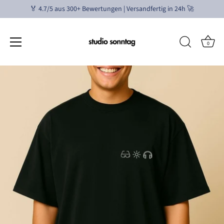
🏅 4.7/5 aus 300+ Bewertungen | Versandfertig in 24h 🚀
0
Skip
to
content
Größentabelle in CM