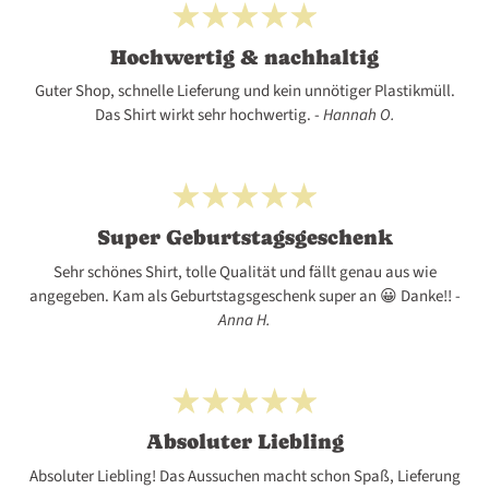
139
140
141
142
143
121
122
123
124
125
Hochwertig & nachhaltig
181
182
183
184
185
Guter Shop, schnelle Lieferung und kein unnötiger Plastikmüll.
144
145
146
147
148
Das Shirt wirkt sehr hochwertig. -
Hannah O.
126
128
129
130
131
186
187
188
189
190
149
150
151
152
153
132
133
134
134-152
134-153
Super Geburtstagsgeschenk
191
192
193
194
195
Sehr schönes Shirt, tolle Qualität und fällt genau aus wie
154
155
156
157
158
134-154
134-155
135
136
137
angegeben. Kam als Geburtstagsgeschenk super an 😀 Danke!! -
Anna H.
196
197
198
199
200
159
160
161
162
163
138
139
140
141
142
200-1
201
202
203
204
Absoluter Liebling
164
165
166
167
168
146
Absoluter Liebling! Das Aussuchen macht schon Spaß, Lieferung