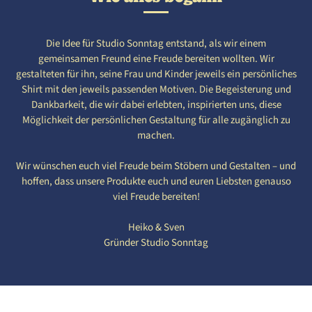
Die Idee für Studio Sonntag entstand, als wir einem
250
251
252
253
254
gemeinsamen Freund eine Freude bereiten wollten. Wir
gestalteten für ihn, seine Frau und Kinder jeweils ein persönliches
Shirt mit den jeweils passenden Motiven. Die Begeisterung und
Dankbarkeit, die wir dabei erlebten, inspirierten uns, diese
255
256
257
258
259
Möglichkeit der persönlichen Gestaltung für alle zugänglich zu
machen.
260
261
262
263
264
Wir wünschen euch viel Freude beim Stöbern und Gestalten – und
hoffen, dass unsere Produkte euch und euren Liebsten genauso
viel Freude bereiten!
265
266
267
268
269
Heiko & Sven
Gründer Studio Sonntag
270
271
272
273
274