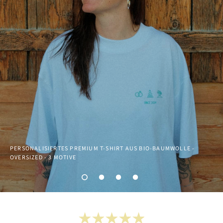
81
82
83
84
85
86
87
88
89
90
91
92
93
94
95
96
97
98
99
100
PERSONALISIERTES PREMIUM T-SHIRT AUS BIO-BAUMWOLLE -
OVERSIZED - 3 MOTIVE
101
102
103
104
105
106
107
108
109
110