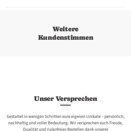
164
165
166
167
168
169
170
171
172
173
Weitere
Kundenstimmen
174
175
176
177
178
179
180
181
182
183
184
185
186
187
188
Unser Versprechen
Gestaltet in wenigen Schritten eure eigenen Unikate – persönlich,
189
190
190-340
190-341
190-342
nachhaltig und voller Bedeutung. Wir versprechen euch Freude,
Qualität und risikofreies Bestellen dank unserer