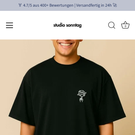
🏅 4.7/5 aus 400+ Bewertungen | Versandfertig in 24h 🚀
0
Skip
to
content
Größentabelle in CM