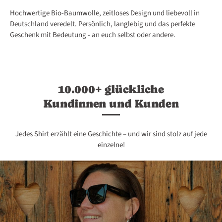
Hochwertige Bio-Baumwolle, zeitloses Design und liebevoll in
53
54
55
56
57
Deutschland veredelt. Persönlich, langlebig und das perfekte
Geschenk mit Bedeutung - an euch selbst oder andere.
57-1
58
59
60
61
10.000+ glückliche
62
63
64
64B
65
Kundinnen und Kunden
66
67
68
69
70
Jedes Shirt erzählt eine Geschichte – und wir sind stolz auf jede
einzelne!
71
72
73
74
75
76
77
78
79
80