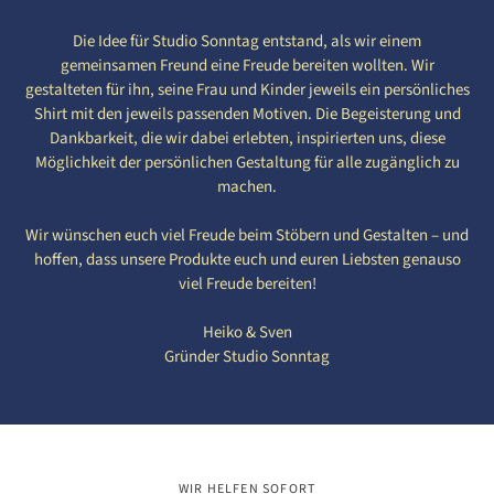
Die Idee für Studio Sonntag entstand, als wir einem
220
221
222
223
224
gemeinsamen Freund eine Freude bereiten wollten. Wir
gestalteten für ihn, seine Frau und Kinder jeweils ein persönliches
Shirt mit den jeweils passenden Motiven. Die Begeisterung und
Dankbarkeit, die wir dabei erlebten, inspirierten uns, diese
225
226
227
228
229
Möglichkeit der persönlichen Gestaltung für alle zugänglich zu
machen.
230
231
232
233
234
Wir wünschen euch viel Freude beim Stöbern und Gestalten – und
hoffen, dass unsere Produkte euch und euren Liebsten genauso
viel Freude bereiten!
235
236
237
238
239
Heiko & Sven
Gründer Studio Sonntag
240
241
242
243
244
245
246
247
248
249
WIR HELFEN SOFORT