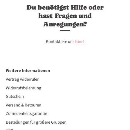
Du benötigst Hilfe oder
hast Fragen und
250
251
252
253
254
Anregungen?
255
256
257
258
259
Kontaktiere uns
hier!
260
261
262
263
264
Weitere Informationen
Vertrag widerrufen
265
266
267
268
269
Widerrufsbelehrung
Gutschein
Versand & Retouren
270
271
272
273
274
Zufriedenheitsgarantie
Bestellungen für größere Gruppen
275
276
277
278
279