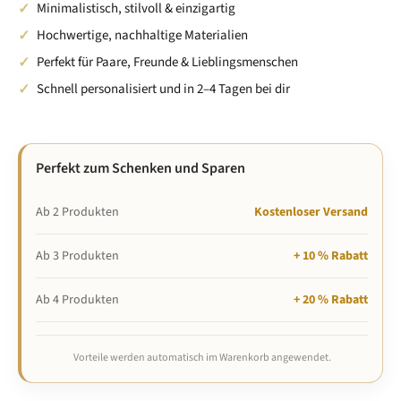
Miss ein ähnliches Kleidungsstück zu Hause und vergleiche die Maße mit unserer
Minimalistisch, stilvoll & einzigartig
Größentabelle. Bist du zwischen zwei Größen, wähle größer für eine lockere oder
kleiner für eine engere Passform. Leichte Abweichungen (±2 cm) sind möglich,
Hochwertige, nachhaltige Materialien
Angaben ohne Gewähr.
Perfekt für Paare, Freunde & Lieblingsmenschen
Schnell personalisiert und in 2–4 Tagen bei dir
Perfekt zum Schenken und Sparen
Ab 2 Produkten
Kostenloser Versand
Ab 3 Produkten
+ 10 % Rabatt
Ab 4 Produkten
+ 20 % Rabatt
Vorteile werden automatisch im Warenkorb angewendet.