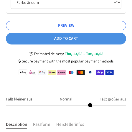
24
25
25A
26
27
PREVIEW
28
29
30
31
32
ADD TO CART
33
34
35
36
37
📦
Estimated delivery:
Thu, 13/08 – Tue, 18/08
🔒
Secure payment with the most popular payment methods
38
39
40
41
42
43
44
45
46
47
Fällt kleiner aus
Normal
Fällt größer aus
48
49
50
51
52
Description
Passform
Herstellerinfos