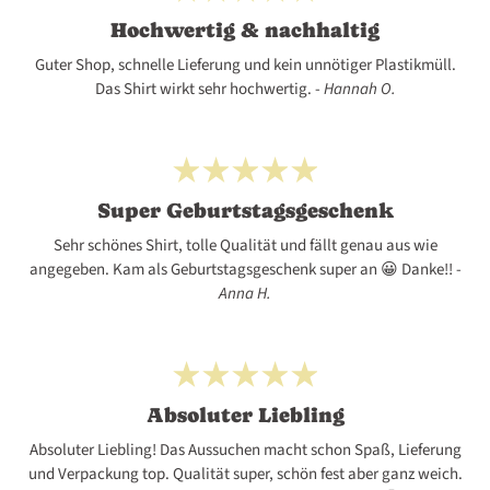
Hochwertig & nachhaltig
Guter Shop, schnelle Lieferung und kein unnötiger Plastikmüll.
111
112
112-256
112-257
113
Das Shirt wirkt sehr hochwertig. -
Hannah O.
114
115
116
117
118
Super Geburtstagsgeschenk
119
120
121
122
123
Sehr schönes Shirt, tolle Qualität und fällt genau aus wie
angegeben. Kam als Geburtstagsgeschenk super an 😀 Danke!! -
Anna H.
124
125
126
127
128
129
130
131
132
133
Absoluter Liebling
Absoluter Liebling! Das Aussuchen macht schon Spaß, Lieferung
und Verpackung top. Qualität super, schön fest aber ganz weich.
134
135
136
137
138