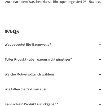
Auch nach dem Waschen klasse. Bin super begeistert 🤩 -
Britta K.
139
140
141
142
143
FAQs
144
145
146
147
148
Was bedeutet Bio-Baumwolle?
149
150
151
152
153
Tolles Produkt - aber warum nicht günstiger?
154
155
156
157
158
Welche Motive sollte ich wählen?
Wie fallen die Textilien aus?
159
160
161
162
163
Kann ich ein Produkt zurückgeben?