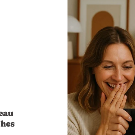
eau
ches