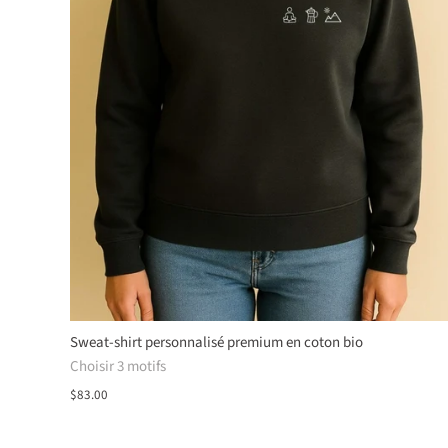
Sweat-shirt personnalisé premium en coton bio
Choisir 3 motifs
$83.00