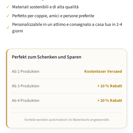
delle taglie. Se sei indeciso tra due taglie, scegli quella più grande per una
Materiali sostenibili e di alta qualità
vestibilità più comoda o quella più piccola per una vestibilità più aderente. Sono
possibili lievi variazioni (±2 cm); le indicazioni sono fornite a titolo puramente
Perfetto per coppie, amici e persone preferite
indicativo.
Personalizzabile in un attimo e consegnato a casa tua in 2-4
giorni
Perfekt zum Schenken und Sparen
Ab 2 Produkten
Kostenloser Versand
Ab 3 Produkten
+ 10 % Rabatt
Ab 4 Produkten
+ 20 % Rabatt
Vorteile werden automatisch im Warenkorb angewendet.