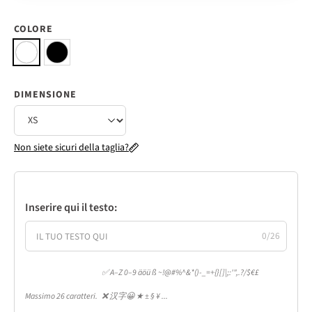
COLORE
DIMENSIONE
Non siete sicuri della taglia?
Inserire qui il testo:
0/26
✅ A–Z 0–9 äöü ß ~!@#%^&*()-_=+{}[]|;:'",.?/$€£
Massimo 26 caratteri.
❌ 汉字😀 ★ ± § ¥ ...