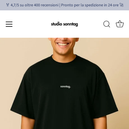
🏅 4,7/5 su oltre 400 recensioni | Pronto per la spedizione in 24 ore 🚀
0
Vai
al
contenuto
Tabella delle taglie in CM