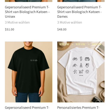
Gepersonaliseerd Premium T-
Gepersonaliseerd Premium T-
Shirt van Biologisch Katoen –
Shirt van Biologisch Katoen -
Unisex
Dames
3 Motive wählen
3 Motive wählen
$51.00
$48.00
NIEUW
NIEUW
NIEUW
N
Gepersonaliseerd Premium T-
Personalisiertes Premium T-