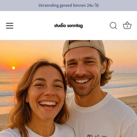
Verzending gereed binnen 24u 🚀
0
Meteen
naar
de
content