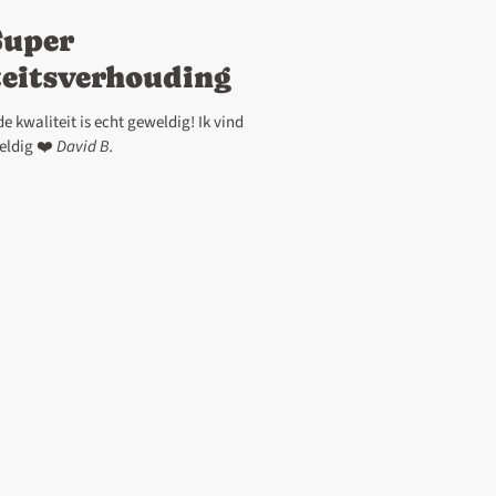
Super
teitsverhouding
e kwaliteit is echt geweldig! Ik vind
eldig ❤️
David B.