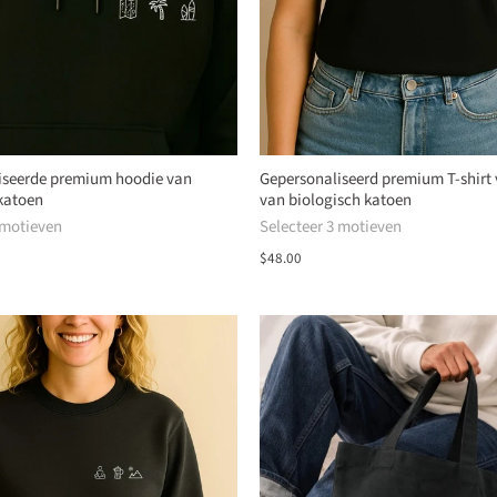
iseerde premium hoodie van
Gepersonaliseerd premium T-shirt
katoen
van biologisch katoen
 motieven
Selecteer 3 motieven
$48.00