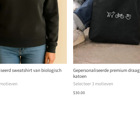
seerd sweatshirt van biologisch
Gepersonaliseerde premium draag
katoen
 motieven
Selecteer 3 motieven
$30.00