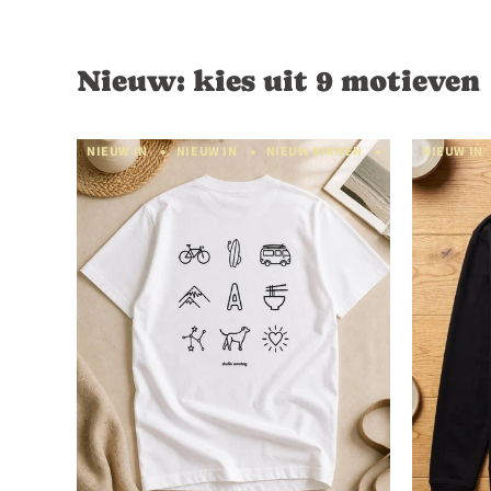
Nieuw: kies uit 9 motieven
NIEUW IN
NIEUW IN
NIEUW BINNEN
NIEUW BINNEN
NIEUW IN