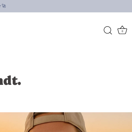
r 🚀
0
ndt.