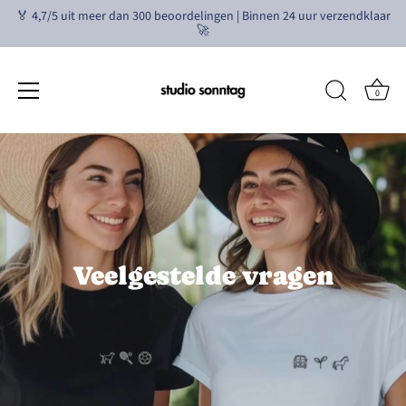
🏅 4,7/5 uit meer dan 300 beoordelingen | Binnen 24 uur verzendklaar
🚀
0
Ga
naar
de
inhoud
Veelgestelde vragen