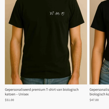
Gepersonaliseerd premium T-shirt van biologisch
Gepersonalis
katoen – Unisex
biologisch k
$51.00
$47.00