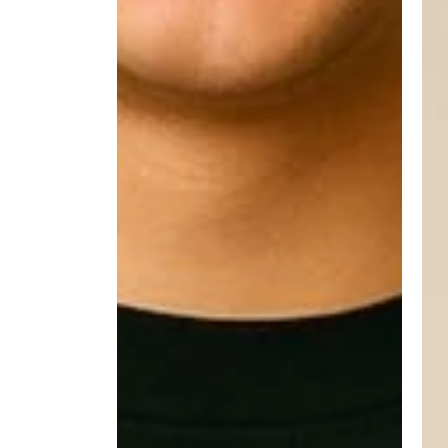
Meet een soortgelijk kledingstuk thuis op en vergelijk
tussen twee maten in zit, kies dan de grotere maat voo
maat voor een strakkere pasvorm. Er kunnen kleine af
gegevens onder voorbehoud.