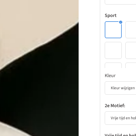
Sport
1
2
6
7
11
1
Kleur
16
1
2e Motief:
21
2
26
2
Vrije tijd en h