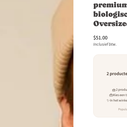
premium
 de maten met onze maattabel. Als je
biologis
r een losse pasvorm of de kleinere
wijkingen (±2 cm) voorkomen;
Oversiz
$51.00
Inclusief btw.
2 producte
🧺
2 produ
👜
Kies een 
✨
In het wink
Popula