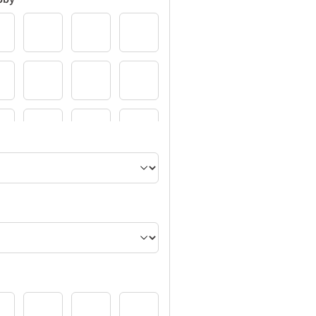
3
4
5
2
33
34
35
8
9
10
7
38
39
40
2
13
14
15
2
43
44
45
6-17
16-18
16-19
16-20
7
48
49
50
6-23
16-24
17
18
1-256
51-257
52
53
9-310
19-311
19-313
19-314
4-1
55
56
57
3
4
5