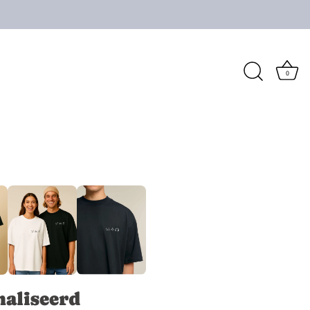
0
aliseerd