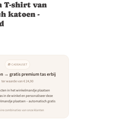
 T-shirt van
ch katoen -
ed
🎁 CADEAUSET
n → gratis premium tas erbij
ter waarde van € 24,90
cten in het winkelmandje plaatsen
tas in de winkel en personaliseer deze
elmandje plaatsen – automatisch gratis
ire combinaties van onze klanten