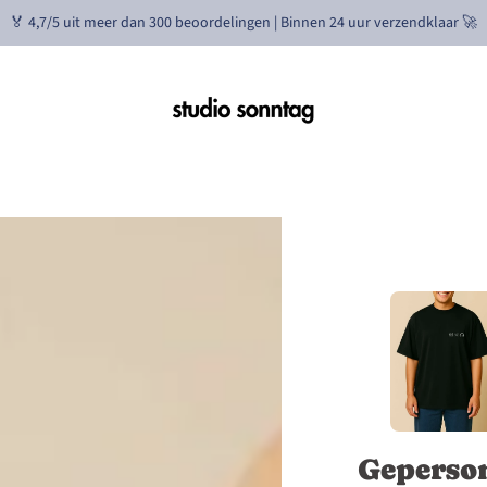
🏅 4,7/5 uit meer dan 300 beoordelingen | Binnen 24 uur verzendklaar 🚀
L
XL
XXL
3XL
70
73
77
81
77
79
81
83
25
25.5
26
26.5
Geperson