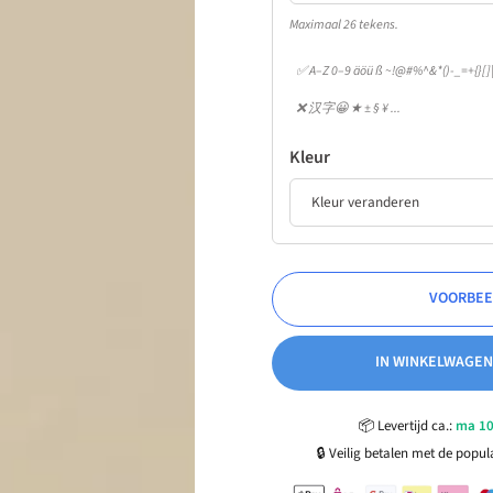
Maximaal 26 tekens.
✅ A–Z 0–9 äöü ß ~!@#%^&*()-_=+{}[]|;
❌ 汉字😀 ★ ± § ¥ ...
Kleur
VOORBEE
IN WINKELWAGEN
📦
Levertijd ca.:
ma 10
🔒
Veilig betalen met de popu