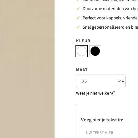
 de maten met onze maattabel. Als je
Duurzame materialen van hog
r een losse pasvorm of de kleinere
Perfect voor koppels, vriend
wijkingen (±2 cm) voorkomen;
Snel gepersonaliseerd en binn
KLEUR
MAAT
Weet je niet welke?
Voeg hier je tekst in: