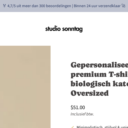
🏅 4,7/5 uit meer dan 300 beoordelingen | Binnen 24 uur verzendklaar 🚀
Gepersonalise
premium T-shi
biologisch kat
Oversized
L
XL
XXL
3XL
70
73
77
81
77
79
81
83
$51.00
25
25.5
26
26.5
Inclusief btw.
Minimalistisch, stijlvol & uni