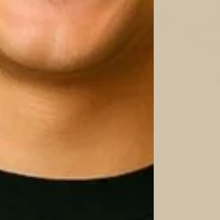
Meet een soortgelijk kledingstuk thuis op en vergelijk
tussen twee maten in zit, kies dan de grotere maat voo
maat voor een strakkere pasvorm. Er kunnen kleine af
gegevens onder voorbehoud.