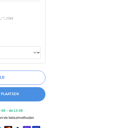
:'",.?/$€£
LD
 PLAATSEN
-08 – do 13-08
lairste betaalmethoden