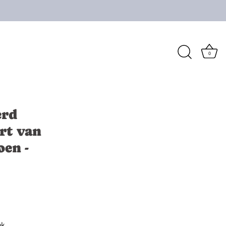
0
erd
rt van
oen -
ek