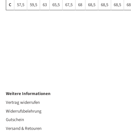
C
57,5
59,5
63
65,5
67,5
68
68,5
68,5
68,5
68
Weitere Informationen
Vertrag widerrufen
Widerrufsbelehrung
Gutschein
Versand & Retouren